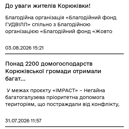
До уваги жителів Корюківки!
Благодійна організація «Благодійний фонд
ГУДВІЛЛ» спільно з Благодійною
організацією «Благодійний фонд «Жовто
Блакитні крила», за фінансової підтримки
Гуманітарного фонду для України (ГФУ),
03.08.2026 15:21
оголошує набір бенефіціарів для уча...
Понад 2200 домогосподарств
Корюківської громади отримали
багат...
У межах проєкту «IMPACT» – Негайна
багатогалузева пріоритетна допомога
територіям, що постраждали від конфлікту,
який реалізується Благодійною організацією
«Благодійний фонд «ГУДВІЛЛ»» у межах
31.07.2026 11:57
консорціуму TE...