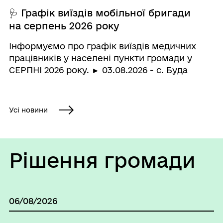
🩺 Графік виїздів мобільної бригади
на серпень 2026 року
Інформуємо про графік виїздів медичних
працівників у населені пункти громади у
СЕРПНІ 2026 року. ► 03.08.2026 - с. Буда
Ананенко Б. О. - лікар ЗПСМ Панирко Н. І. -
сестра медична патронажна Халецька М. А. -
сестра медична ЗПСМ ► 06.08....
Усі новини
Рішення громади
06/08/2026