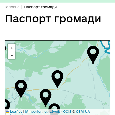
Головна
Паспорт громади
Паспорт громади
+
−
|
Leaflet
Мінрегіон
;
qgis2web
·
QGIS
©
OSM UA