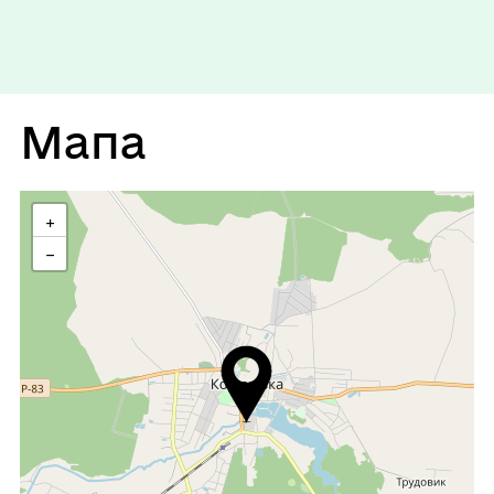
Неділя
Вихідний
Мапа
+
−