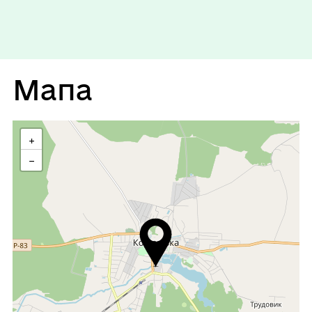
Неділя
Вихідний
Мапа
+
−