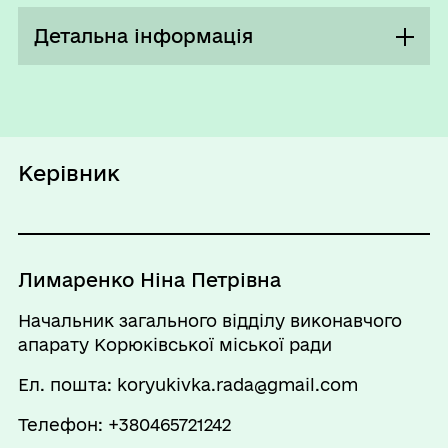
Вівторок
08:00 - 17:00
Детальна інформація
Перерва
13:00 - 14:00
Положення про відділ
Середа
08:00 - 17:00
Перерва
Керівник
13:00 - 14:00
Четвер
08:00 - 17:00
Перерва
Лимаренко Ніна Петрівна
13:00 - 14:00
Начальник загального відділу виконавчого
П`ятниця
08:00 - 17:00
апарату Корюківської міської ради
Перерва
Ел. пошта: koryukivka.rada@gmail.com
13:00 - 14:00
Телефон: +380465721242
Субота
Вихідний