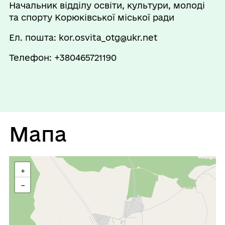
Начальник відділу освіти, культури, молоді
П`ятниця
08:00 - 17:00
та спорту Корюківської міської ради
Перерва
Ел. пошта: kor.osvita_otg@ukr.net
13:00 - 14:00
Телефон: +380465721190
Субота
Вихідний
Неділя
Вихідний
Мапа
+
−