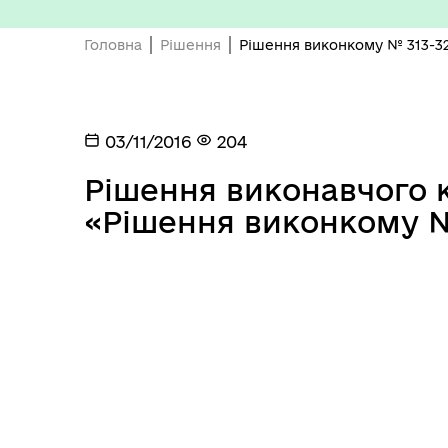
Головна
Рішення
Рішення виконкому № 313-3
03/11/2016
204
Депутатський корпус
Тур
Рішення виконавчого ко
«Рішення виконкому №
Виконавчий комітет
Поч