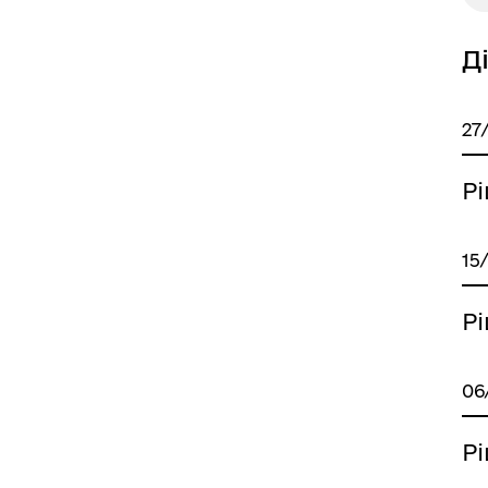
Д
27
иці, провулки/
Бюджет громади
рейменування
Р
15
Р
06
come to Koriukivka
Цивільний захист
Р