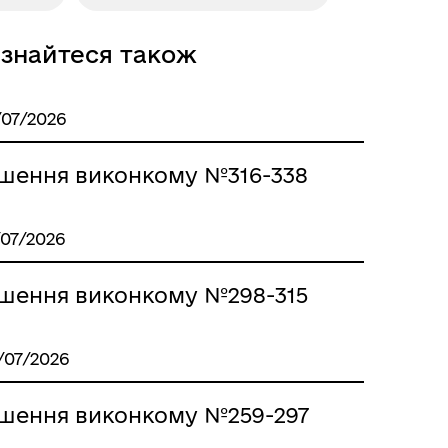
ізнайтеся також
/07/2026
Місцеві податки, збори,
платежі
ішення виконкому №316-338
/07/2026
ішення виконкому №298-315
/07/2026
Герої не вмирають
ішення виконкому №259-297