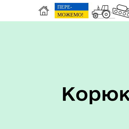
Керівництво
Про
Корюк
Старостинські округи
Еко