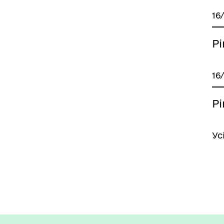
16
Р
16
Р
Ус