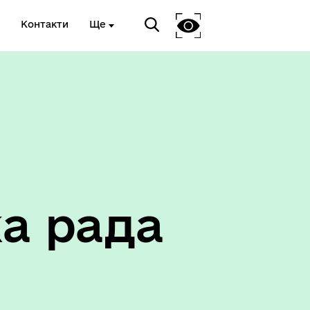
Контакти
Ще
Соціальний захист
а рада
ету
Корисна інформація служб