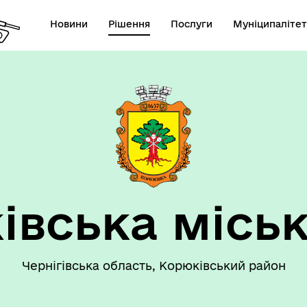
Новини
Рішення
Послуги
Муніципалітет
 громаду
Рішення сесії
івська міськ
Чернігівська область, Корюківський район
номічний профіль
Рішення виконавчого коміт