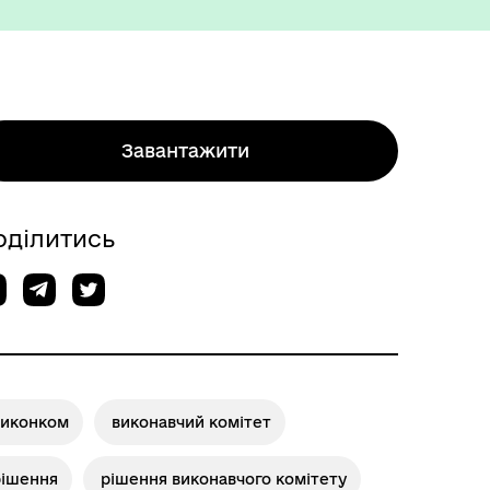
Завантажити
Міжнародне співробітництво
оділитись
виконком
виконавчий комітет
Вакансії
рішення
рішення виконавчого комітету