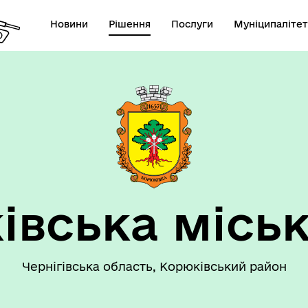
Новини
Рішення
Послуги
Муніципалітет
 громаду
Рішення сесії
івська міськ
Чернігівська область, Корюківський район
номічний профіль
Рішення виконавчого коміт