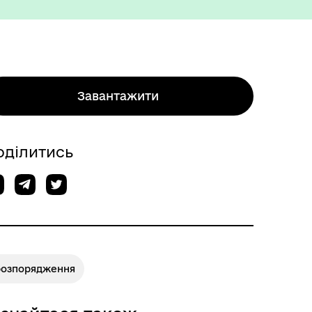
Завантажити
Міжнародне співробітництво
оділитись
розпорядження
Вакансії