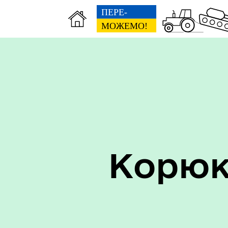
Керівництво
Про
Корюк
Старостинські округи
Еко