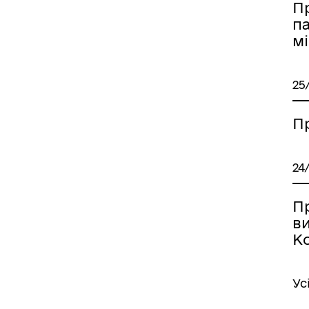
П
п
мі
25
П
24
П
в
Ко
Ус