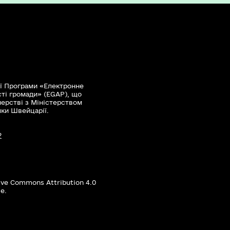
ї Програми «Електронне
сті громади» (EGAP), що
нерстві з Міністерством
мки Швейцарії.
?
ive Commons Attribution 4.0
е.