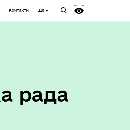
Контакти
Ще
Соціальний захист
а рада
ету
Корисна інформація служб