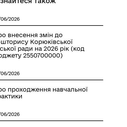
ізнайтеся також
/06/2026
ро внесення змін до
ошторису Корюківської
ської ради на 2026 рік (код
Місцеві податки, збори,
платежі
юджету 2550700000)
/06/2026
ро проходження навчальної
рактики
Герої не вмирають
/06/2026