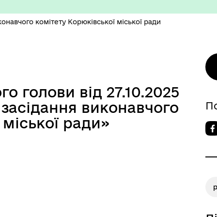
онавчого комітету Корюківської міської ради
о голови від 27.10.2025
изм/визначні місця
Правила та Положення
 засідання виконавчого
П
 міської ради»
есні громадяни міста
Тендерні закупівлі