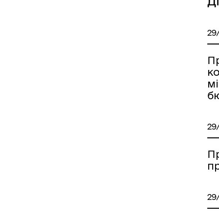
Д
29
П
к
мі
иці, провулки/
Бюджет громади
рейменування
б
29
П
п
come to Koriukivka
Цивільний захист
29