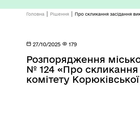
Головна
Рішення
Про скликання засідання вик
27/10/2025
179
Розпорядження міськог
Депутатський корпус
Тур
№ 124 «Про скликання
комітету Корюківської
Виконавчий комітет
Поч