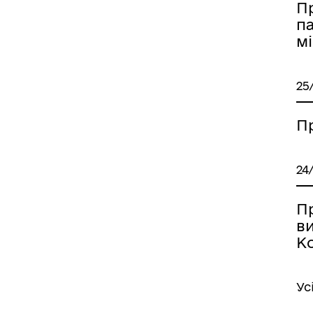
П
п
мі
25
П
24
П
в
Ко
Ус