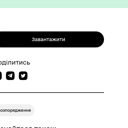
Завантажити
Міжнародне співробітництво
оділитись
розпорядження
Вакансії