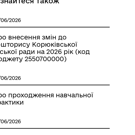
ізнайтеся також
/06/2026
ро внесення змін до
ошторису Корюківської
ської ради на 2026 рік (код
Місцеві податки, збори,
платежі
юджету 2550700000)
/06/2026
ро проходження навчальної
рактики
Герої не вмирають
/06/2026