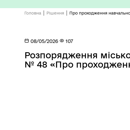
Головна
Рішення
Про проходження навчально
08/05/2026
107
Розпорядження міськог
Депутатський корпус
Тур
№ 48 «Про проходженн
Виконавчий комітет
Поч