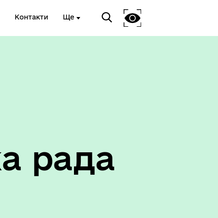
Контакти
Ще
Соціальний захист
а рада
ету
Корисна інформація служб