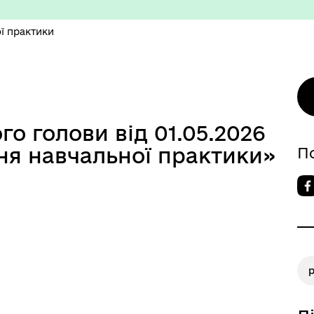
ї практики
о голови від 01.05.2026
изм/визначні місця
Правила та Положення
я навчальної практики»
П
есні громадяни міста
Тендерні закупівлі