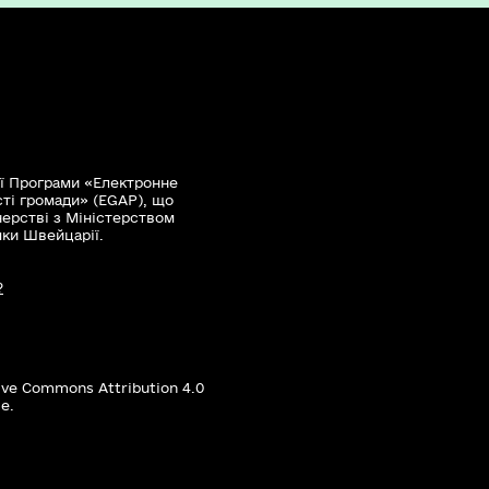
ї Програми «Електронне
сті громади» (EGAP), що
нерстві з Міністерством
мки Швейцарії.
?
ive Commons Attribution 4.0
е.