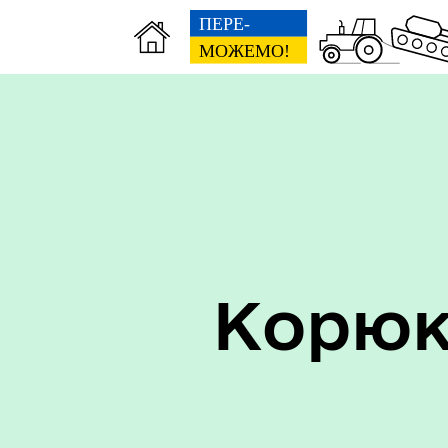
Керівництво
Про
Корюк
Старостинські округи
Еко