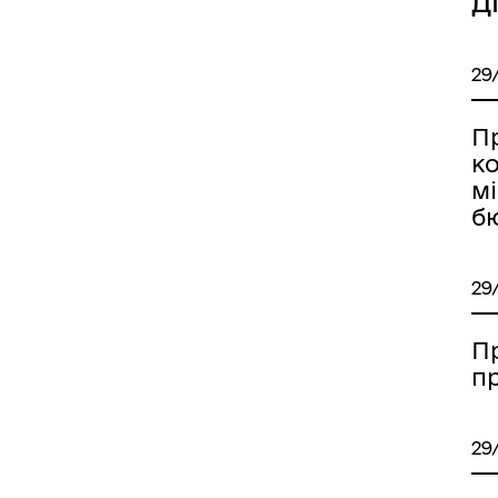
Д
29
П
к
мі
иці, провулки/
Бюджет громади
рейменування
б
29
П
п
come to Koriukivka
Цивільний захист
29