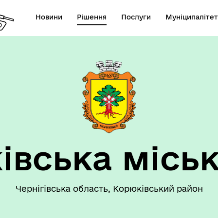
Новини
Рішення
Послуги
Муніципалітет
 громаду
Рішення сесії
івська міськ
Чернігівська область, Корюківський район
номічний профіль
Рішення виконавчого коміт