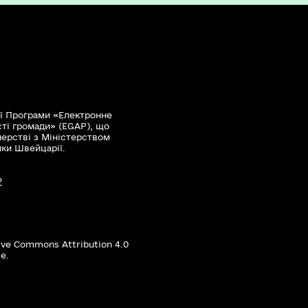
ї Програми «Електронне
сті громади» (EGAP), що
нерстві з Міністерством
мки Швейцарії.
?
ive Commons Attribution 4.0
е.