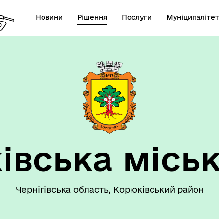
Новини
Рішення
Послуги
Муніципалітет
 громаду
Рішення сесії
івська міськ
Чернігівська область, Корюківський район
номічний профіль
Рішення виконавчого коміт