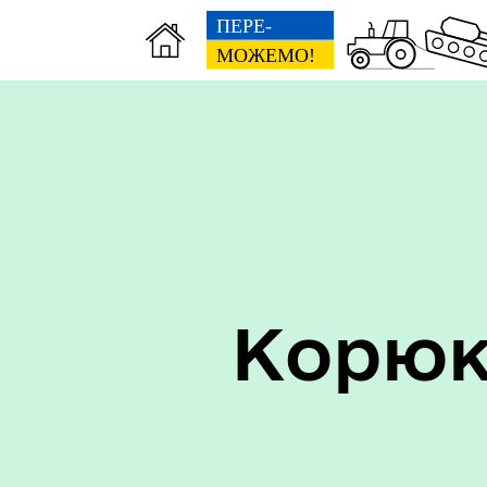
Керівництво
Про
Корюк
Старостинські округи
Еко