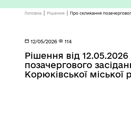
Головна
Рішення
Про скликання позачерговог
12/05/2026
114
Рішення від 12.05.202
Депутатський корпус
Тур
позачергового засідан
Корюківської міської 
Виконавчий комітет
Поч