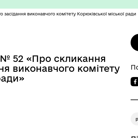
о засідання виконавчого комітету Корюківської міської ради
6 № 52 «Про скликання
изм/визначні місця
Правила та Положення
ня виконавчого комітету
П
ради»
есні громадяни міста
Тендерні закупівлі