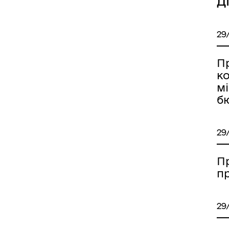
Д
29
П
к
мі
иці, провулки/
Бюджет громади
рейменування
б
29
П
п
come to Koriukivka
Цивільний захист
29