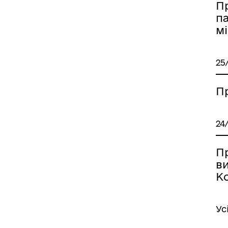
П
п
мі
25
П
24
П
в
Ко
Ус