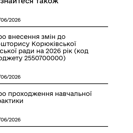
ізнайтеся також
/06/2026
ро внесення змін до
ошторису Корюківської
ської ради на 2026 рік (код
Місцеві податки, збори,
платежі
юджету 2550700000)
/06/2026
ро проходження навчальної
рактики
Герої не вмирають
/06/2026