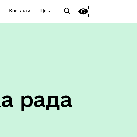
Контакти
Ще
Соціальний захист
а рада
ету
Корисна інформація служб