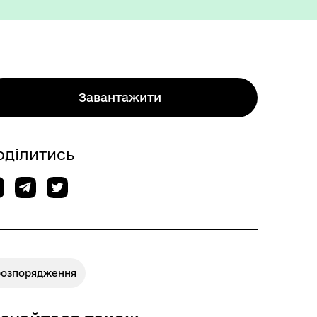
Завантажити
Міжнародне співробітництво
оділитись
розпорядження
Вакансії