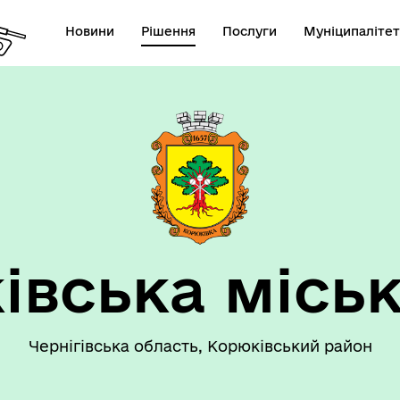
Новини
Рішення
Послуги
Муніципалітет
 громаду
Рішення сесії
івська міськ
Чернігівська область, Корюківський район
номічний профіль
Рішення виконавчого коміт