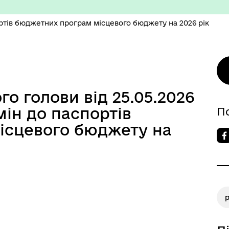
ртів бюджетних програм місцевого бюджету на 2026 рік
о голови від 25.05.2026
изм/визначні місця
Правила та Положення
ін до паспортів
П
ісцевого бюджету на
есні громадяни міста
Тендерні закупівлі