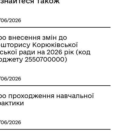
ізнайтеся також
/06/2026
ро внесення змін до
ошторису Корюківської
ської ради на 2026 рік (код
Місцеві податки, збори,
платежі
юджету 2550700000)
/06/2026
ро проходження навчальної
рактики
Герої не вмирають
/06/2026