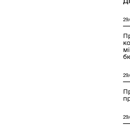
Д
29
П
к
мі
иці, провулки/
Бюджет громади
рейменування
б
29
П
п
come to Koriukivka
Цивільний захист
29