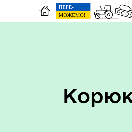
Керівництво
Про
Корюк
Старостинські округи
Еко