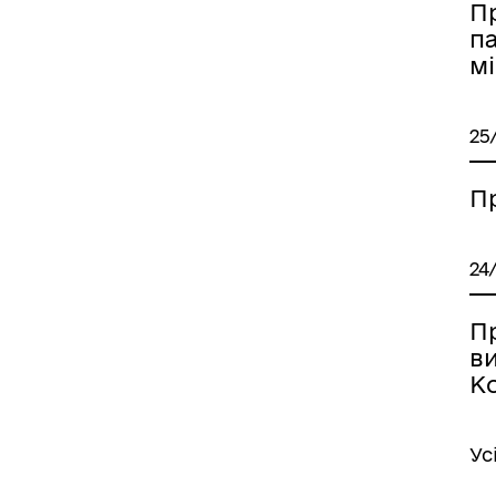
П
п
мі
25
П
24
П
в
Ко
Ус