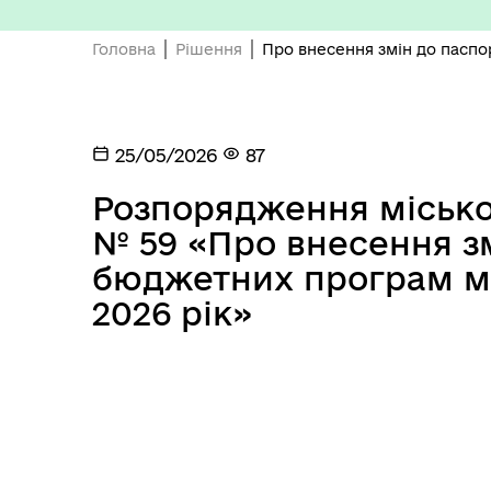
Головна
Рішення
Про внесення змін до паспо
25/05/2026
87
Розпорядження міськог
Депутатський корпус
Тур
№ 59 «Про внесення зм
бюджетних програм м
2026 рік»
Виконавчий комітет
Поч