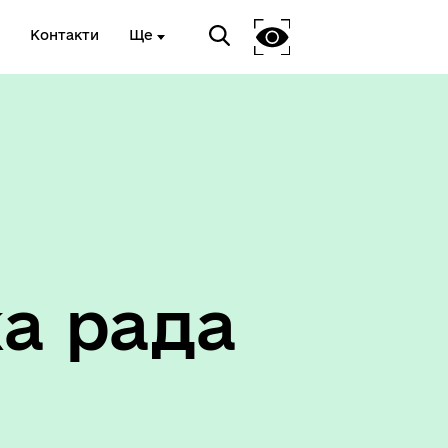
Контакти
Ще
Соціальний захист
а рада
ету
Корисна інформація служб