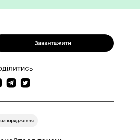
Завантажити
Міжнародне співробітництво
оділитись
розпорядження
Вакансії