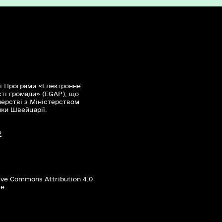
ї Програми «Електронне
сті громади» (EGAP), що
нерстві з Міністерством
мки Швейцарії.
?
ive Commons Attribution 4.0
е.