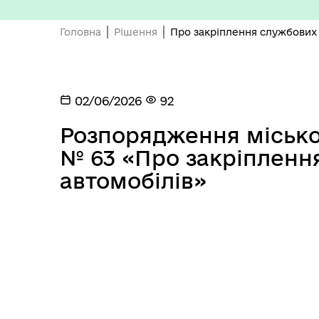
Головна
Рішення
Про закріплення службових 
02/06/2026
92
Розпорядження міськог
Депутатський корпус
Тур
№ 63 «Про закріпленн
автомобілів»
Виконавчий комітет
Поч