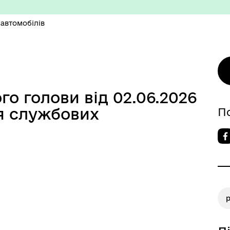
автомобілів
о голови від 02.06.2026
изм/визначні місця
Правила та Положення
я службових
П
есні громадяни міста
Тендерні закупівлі