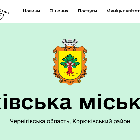
Новини
Рішення
Послуги
Муніципалітет
 громаду
Рішення сесії
івська міськ
Чернігівська область, Корюківський район
номічний профіль
Рішення виконавчого коміт