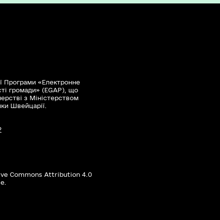
ї Програми «Електронне
сті громади» (EGAP), що
нерстві з Міністерством
мки Швейцарії.
?
ive Commons Attribution 4.0
е.