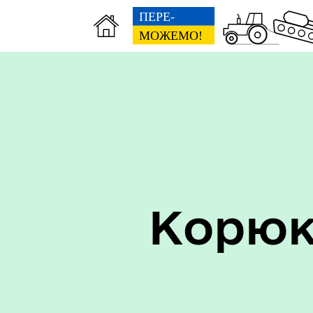
Керівництво
Про
Корюк
Старостинські округи
Еко