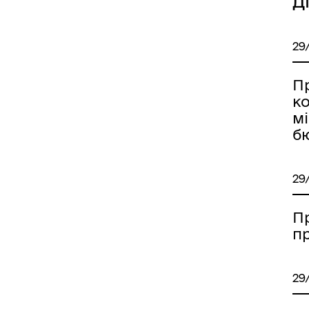
Д
29
П
к
мі
иці, провулки/
Бюджет громади
рейменування
б
29
П
п
come to Koriukivka
Цивільний захист
29