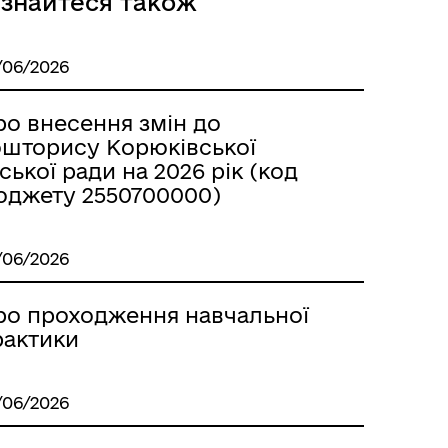
ізнайтеся також
/06/2026
ро внесення змін до
ошторису Корюківської
ської ради на 2026 рік (код
Місцеві податки, збори,
платежі
юджету 2550700000)
/06/2026
ро проходження навчальної
рактики
Герої не вмирають
/06/2026