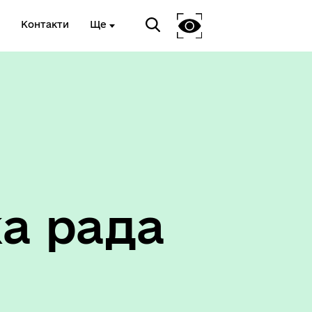
Контакти
Ще
Соціальний захист
а рада
ету
Корисна інформація служб