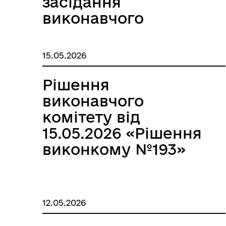
засідання
виконавчого
комітету
Корюківської
15.05.2026
міської ради»
Рішення
виконавчого
Виконавчий комітет
Поч
комітету від
15.05.2026 «Рішення
виконкому №193»
12.05.2026