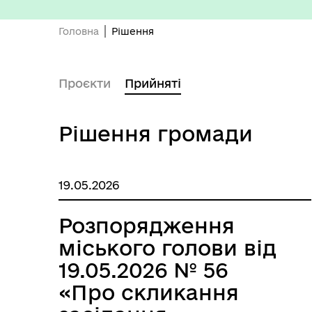
Головна
Рішення
Старостинські округи
Еко
Проєкти
Прийняті
Рішення громади
19.05.2026
Розпорядження
міського голови від
Депутатський корпус
Тур
19.05.2026 № 56
«Про скликання