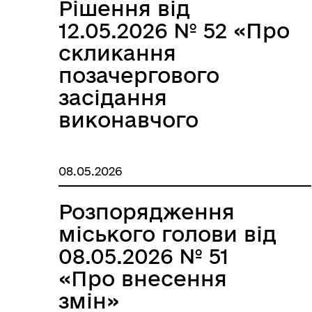
Рішення від
Вул
Організаційна структура
12.05.2026 № 52 «Про
Пе
скликання
позачергового
засідання
виконавчого
комітету
Корюківської
08.05.2026
міської ради»
Розпорядження
Очищення влади
Wel
міського голови від
08.05.2026 № 51
«Про внесення
змін»