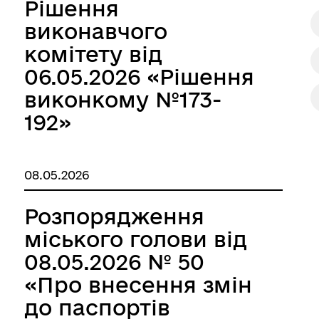
Рішення
иці, провулки/
Бюджет громади
виконавчого
рейменування
комітету від
06.05.2026 «Рішення
виконкому №173-
192»
08.05.2026
Розпорядження
come to Koriukivka
Цивільний захист
міського голови від
08.05.2026 № 50
«Про внесення змін
до паспортів