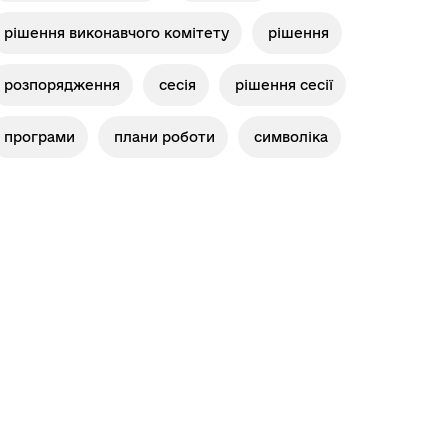
Місцеві податки, збори,
рішення виконавчого комітету
рішення
платежі
розпорядження
сесія
рішення сесії
програми
плани роботи
символіка
Герої не вмирають