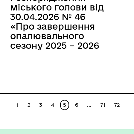
міського голови від
30.04.2026 № 46
«Про завершення
опалювального
сезону 2025 – 2026
року для окремих
категорій
споживачів»
1
2
3
4
5
6
...
71
72