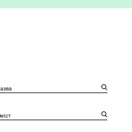
ету
Корисна інформація служб
азва
Міжнародне співробітництво
міст