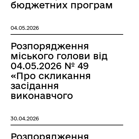
бюджетних програм
місцевого бюджету
на 2026 рік»
04.05.2026
Розпорядження
міського голови від
04.05.2026 № 49
«Про скликання
засідання
виконавчого
комітету
Корюківської
30.04.2026
міської ради»
Розпорядження