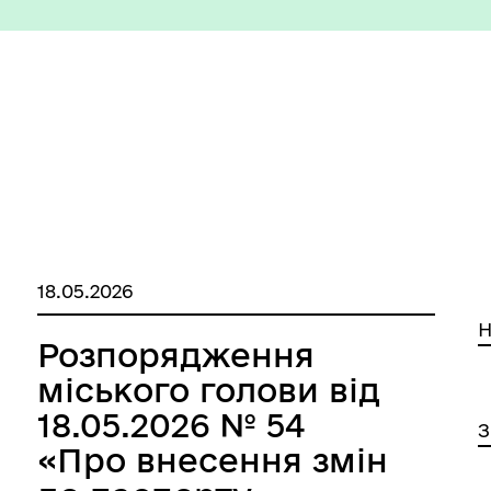
номічний профіль
Рішення виконавчого коміт
18.05.2026
Н
Розпорядження
міського голови від
изм/визначні місця
Правила та Положення
18.05.2026 № 54
З
«Про внесення змін