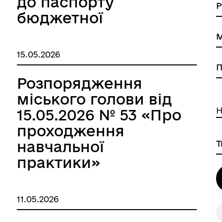
до паспорту
бюджетної
програми місцевого
бюджету на 2026
15.05.2026
рік»
Розпорядження
міського голови від
есні громадяни міста
Тендерні закупівлі
Н
15.05.2026 № 53 «Про
проходження
навчальної
практики»
11.05.2026