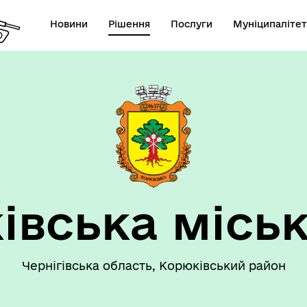
Новини
Рішення
Послуги
Муніципалітет
 громаду
Рішення сесії
івська міськ
Чернігівська область, Корюківський район