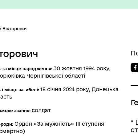
 Вікторович
изм/визначні місця
Правила та Положення
торович
П
30 жовтня 1994 року,
а та місце народження:
орюківка Чернігівської області
18 січня 2024 року, Донецька
 і місце загибелі:
асть
Г
солдат
ькове звання:
есні громадяни міста
Тендерні закупівлі
* 
Орден «За мужність» ІІІ ступеня
ороди:
ст
смертно)