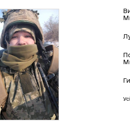
В
М
иці, провулки/
Бюджет громади
Л
рейменування
П
М
Ги
come to Koriukivka
Цивільний захист
Ус