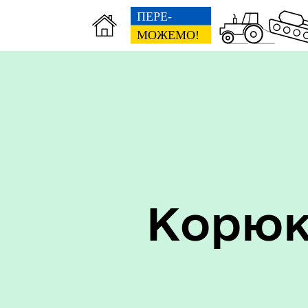
Керівництво
Про
Корюк
Старостинські округи
Еко