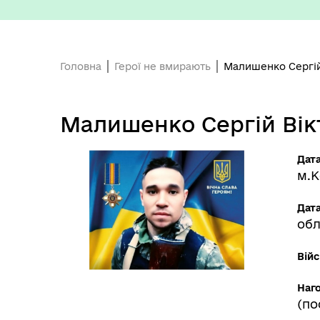
Головна
Герої не вмирають
Малишенко Сергій
Депутатський корпус
Тур
Малишенко Сергій Вік
Дат
м.К
Дата
обл
Війс
Виконавчий комітет
Поч
Наг
(по