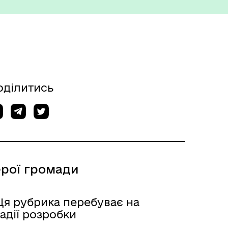
Міжнародне співробітництво
оділитись
ерої громади
Вакансії
Ця рубрика перебуває на
адії розробки