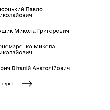
исоцький Павло
иколайович
Місцеві податки, збори,
ущик Микола Григорович
платежі
ономаренко Микола
иколайович
рич Віталій Анатолійович
Герої не вмирають
і герої