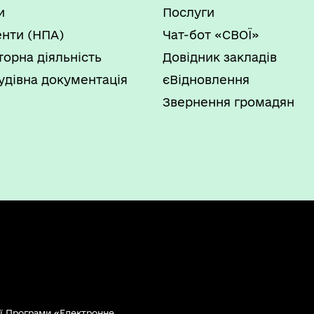
и
Послуги
нти (НПА)
Чат-бот «СВОЇ»
торна діяльність
Довідник закладів
удівна документація
єВідновлення
Звернення громадян
ї Програми «Електронне