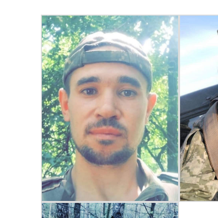
Вул
Організаційна структура
Пе
Очищення влади
Wel