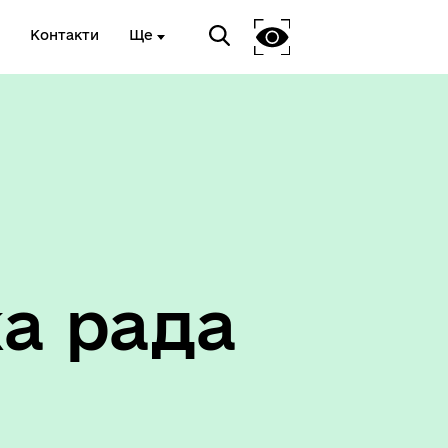
Контакти
Ще
Соціальний захист
а рада
ету
Корисна інформація служб