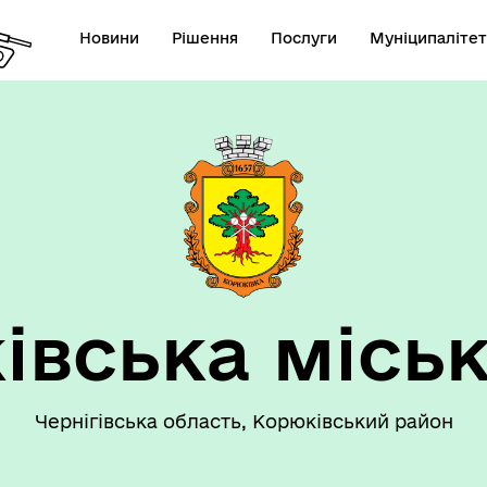
Новини
Рішення
Послуги
Муніципалітет
 громаду
Рішення сесії
івська міськ
Чернігівська область, Корюківський район
номічний профіль
Рішення виконавчого коміт