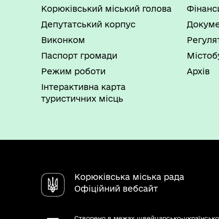
Корюківський міський голова
Фінанс
Депутатський корпус
Докуме
Виконком
Регуля
Паспорт громади
Містоб
Режим роботи
Архів
Інтерактивна карта
туристичних місць
Корюківська міська рада
Офіційний вебсайт
Створено в межах швейцарсько-українсько