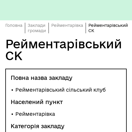
Головна
Заклади
Рейментарівка
Рейментарівський
громади
СК
Рейментарівський
СК
Повна назва закладу
• Рейментарівський сільський клуб
Населений пункт
•
Рейментарівка
Категорія закладу