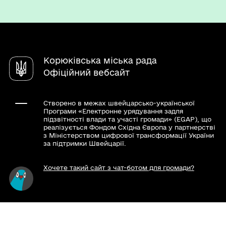
Паспорт громади
Послуги
Регуляторна діяльність
Електронні петиції
Режим роботи
Чат-бот «СВОЇ»
Містобудівна документація
Електронні консультації
Інтерактивна карта туристичних місць
Довідник закладів
Архів
Молодіжна рада
єВідновлення
Корюківська міська рада
Опитування
Звернення громадян
Офіційний вебсайт
Створено в межах швейцарсько-української
Програми «Електронне урядування задля
підзвітності влади та участі громади» (EGAP), що
реалізується Фондом Східна Європа у партнерстві
з Міністерством цифрової трансформації України
за підтримки Швейцарії.
Хочете такий сайт з чат-ботом для громади?
Весь контент доступний за ліцензією Creative
Commons Attribution 4.0 International license,