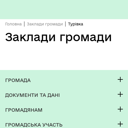
Головна
Заклади громади
Турівка
Заклади громади
ГРОМАДА
Контакти та звернення
ДОКУМЕНТИ ТА ДАНІ
Корюківський міський голова
Публічна інформація
Депутатський корпус
ГРОМАДЯНАМ
Фінанси
Виконком
Кабінет мешканця
Документи (НПА)
ГРОМАДСЬКА УЧАСТЬ