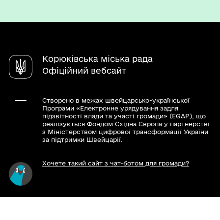
Паспорт громади
Послуги
Регуляторна діяльність
Електронні петиції
Режим роботи
Чат-бот «СВОЇ»
Містобудівна документація
Електронні консультації
Інтерактивна карта туристичних місць
Довідник закладів
Архів
Молодіжна рада
єВідновлення
Корюківська міська рада
Опитування
Звернення громадян
Офіційний вебсайт
Створено в межах швейцарсько-української
Програми «Електронне урядування задля
підзвітності влади та участі громади» (EGAP), що
реалізується Фондом Східна Європа у партнерстві
з Міністерством цифрової трансформації України
за підтримки Швейцарії.
Хочете такий сайт з чат-ботом для громади?
Весь контент доступний за ліцензією Creative
Commons Attribution 4.0 International license,