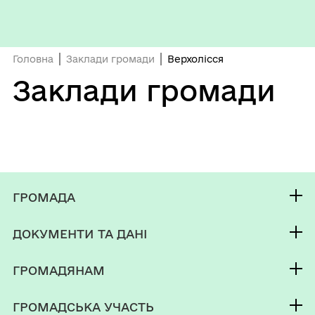
Головна
Заклади громади
Верхолісся
Заклади громади
ГРОМАДА
Контакти та звернення
ДОКУМЕНТИ ТА ДАНІ
Корюківський міський голова
Публічна інформація
Депутатський корпус
ГРОМАДЯНАМ
Фінанси
Виконком
Кабінет мешканця
Документи (НПА)
ГРОМАДСЬКА УЧАСТЬ