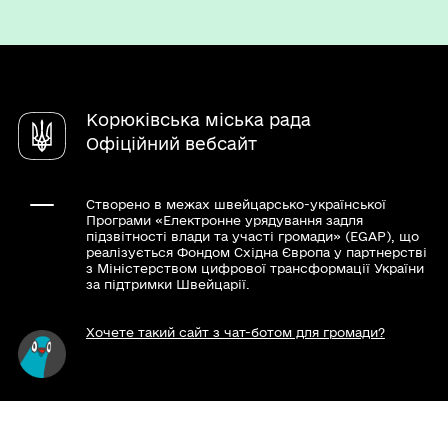
Паспорт громади
Послуги
Регуляторна діяльність
Електронні петиції
Режим роботи
Чат-бот «СВОЇ»
Містобудівна документація
Електронні консультації
Інтерактивна карта туристичних місць
Довідник закладів
Архів
Молодіжна рада
єВідновлення
Корюківська міська рада
Опитування
Звернення громадян
Офіційний вебсайт
Створено в межах швейцарсько-української
Програми «Електронне урядування задля
підзвітності влади та участі громади» (EGAP), що
реалізується Фондом Східна Європа у партнерстві
з Міністерством цифрової трансформації України
за підтримки Швейцарії.
Хочете такий сайт з чат-ботом для громади?
Весь контент доступний за ліцензією Creative
Commons Attribution 4.0 International license,