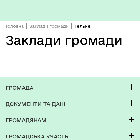
Головна
Заклади громади
Тельне
Заклади громади
ГРОМАДА
Контакти та звернення
ДОКУМЕНТИ ТА ДАНІ
Корюківський міський голова
Публічна інформація
Депутатський корпус
ГРОМАДЯНАМ
Фінанси
Виконком
Кабінет мешканця
Документи (НПА)
ГРОМАДСЬКА УЧАСТЬ