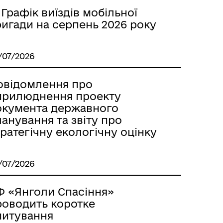
 Графік виїздів мобільної
ригади на серпень 2026 року
/07/2026
овідомлення про
прилюднення проекту
окумента державного
анування та звіту про
ратегічну екологічну оцінку
Вакансії
/07/2026
Ф «Янголи Спасіння»
роводить коротке
питування