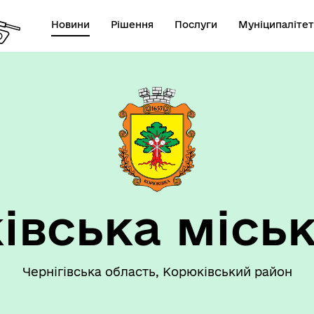
Новини
Рішення
Послуги
Муніципалітет
 громаду
Рішення сесії
івська міськ
Чернігівська область, Корюківський район