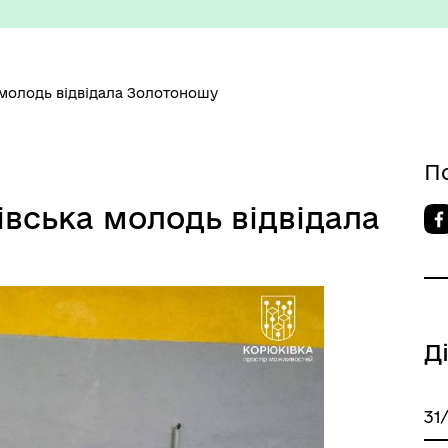
 молодь відвідала Золотоношу
номічний профіль
Рішення виконавчого коміт
П
івська молодь відвідала
Д
31
изм/визначні місця
Правила та Положення