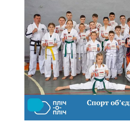
Виконавчий комітет
Поч