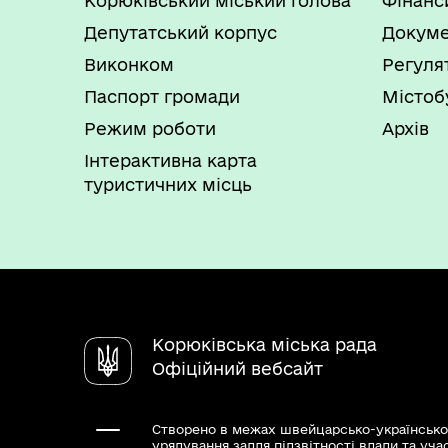
Корюківський міський голова
Фінанс
Депутатський корпус
Докуме
Виконком
Регуля
Паспорт громади
Містоб
Режим роботи
Архів
Інтерактивна карта
туристичних місць
Корюківська міська рада
Офіційний вебсайт
Створено в межах швейцарсько-українсько
урядування задля підзвітності влади та уча