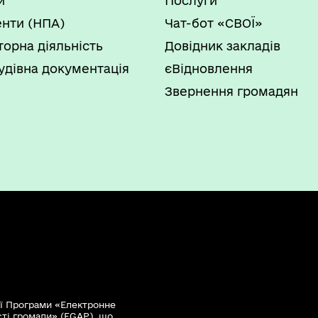
и
Послуги
нти (НПА)
Чат-бот «СВОЇ»
торна діяльність
Довідник закладів
удівна документація
єВідновлення
Звернення громадян
ї Програми «Електронне
сті громади» (EGAP), що