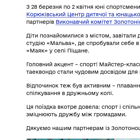
З 28 березня по 2 квітня юні спортсмени
Корюківський Центр дитячої та юнацько
партнерів
Виконавчий комітет Золотоніс
Діти познайомилися з містом, завітали
студію «Мальва», де спробували себе в 
Вул
Організаційна структура
Пе
«Маяк» у селі Піщане.
Головний акцент – спорт! Майстер-клас
таеквондо стали чудовим досвідом для 
Відпочинок теж був активним – плавання
спілкування в дружньому колі.
Ця поїздка вкотре довела: спорт і спіль
зміцнюють дружбу між громадами.
Дякуємо нашим партнерам із Золотонош