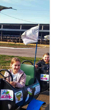
come to Koriukivka
Цивільний захист