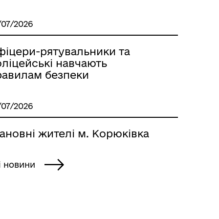
/07/2026
фіцери-рятувальники та
оліцейські навчають
Місцеві податки, збори,
равилам безпеки
платежі
/07/2026
ановні жителі м. Корюківка
і новини