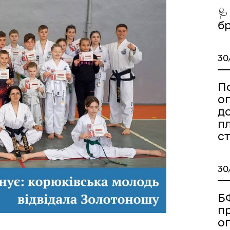
🩺
б
30
П
о
д
пл
ст
есні громадяни міста
Тендерні закупівлі
30
Б
п
о