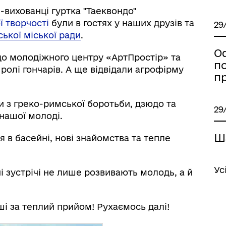
-вихованці гуртка "Таеквондо"
ї творчості
були в гостях у наших друзів та
29
ької міської ради
.
О
 до молодіжного центру «АртПростір» та
п
ролі гончарів. А ще відвідали агрофірму
иці, провулки/
Бюджет громади
п
рейменування
и з греко-римської боротьби, дзюдо та
29
нашої молоді.
Ш
 в басейні, нові знайомства та тепле
Ус
ні зустрічі не лише розвивають молодь, а й
і за теплий прийом! Рухаємось далі!