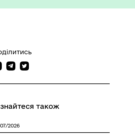
ету
Корисна інформація служб
оділитись
ізнайтеся також
/07/2026
Міжнародне співробітництво