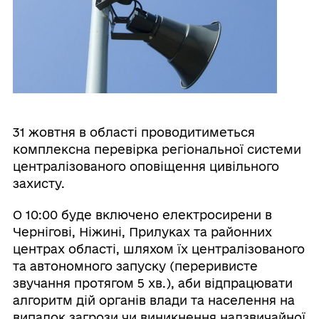
31 жовтня в області проводитиметься
комплексна перевірка регіональної системи
централізованого оповіщення цивільного
захисту.
О 10:00 буде включено електросирени в
Чернігові, Ніжині, Прилуках та районних
центрах області, шляхом їх централізованого
та автономного запуску (переривисте
звучання протягом 5 хв.), аби відпрацювати
алгоритм дій органів влади та населення на
випадок загрози чи виникнення надзвичайної