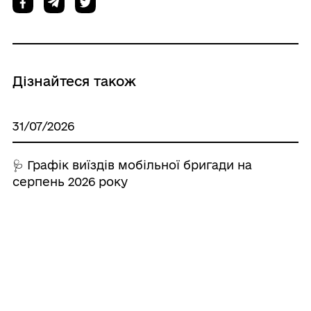
Дізнайтеся також
31/07/2026
🩺 Графік виїздів мобільної бригади на
серпень 2026 року
30/07/2026
Повідомлення про оприлюднення
проекту документа державного
планування та звіту про стратегічну