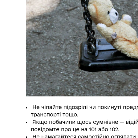
Вул
Організаційна структура
Пе
Не чіпайте підозрілі чи покинуті предме
Очищення влади
Wel
транспорті тощо.
Якщо побачили щось сумнівне — відійд
повідомте про це на 101 або 102.
Не намагайтеся самостійно оглядати 