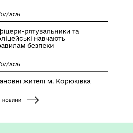
/07/2026
фіцери-рятувальники та
оліцейські навчають
равилам безпеки
/07/2026
ановні жителі м. Корюківка
і новини