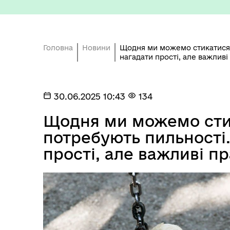
Головна
Новини
Щодня ми можемо стикатися з
нагадати прості, але важлив
Депутатський корпус
Тур
30.06.2025 10:43
134
Щодня ми можемо стик
потребують пильності.
прості, але важливі п
Виконавчий комітет
Поч