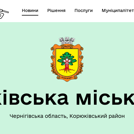
Новини
Рішення
Послуги
Муніципалітет
 громаду
Рішення сесії
івська міськ
Чернігівська область, Корюківський район
номічний профіль
Рішення виконавчого коміт