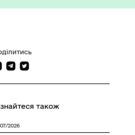
оділитись
Міжнародне співробітництво
ізнайтеся також
Вакансії
/07/2026