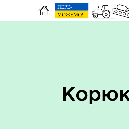
Керівництво
Про
Корюк
Старостинські округи
Еко