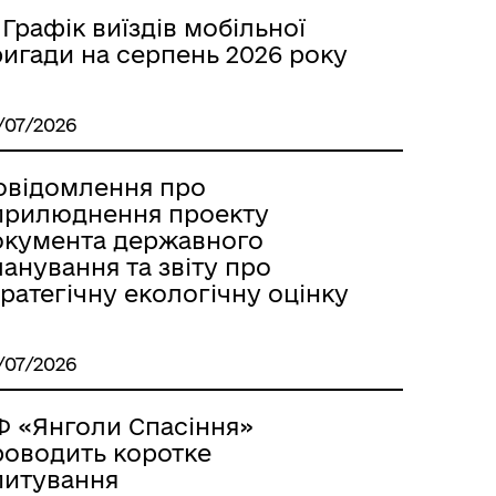
 Графік виїздів мобільної
ригади на серпень 2026 року
/07/2026
Місцеві податки, збори,
платежі
овідомлення про
прилюднення проекту
окумента державного
анування та звіту про
ратегічну екологічну оцінку
/07/2026
Герої не вмирають
Ф «Янголи Спасіння»
роводить коротке
питування