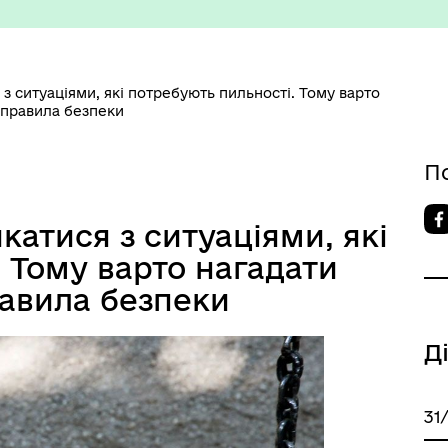
 ситуаціями, які потребують пильності. Тому варто
і правила безпеки
П
изм/визначні місця
Правила та Положення
атися з ситуаціями, які
 Тому варто нагадати
равила безпеки
Д
есні громадяни міста
Тендерні закупівлі
31