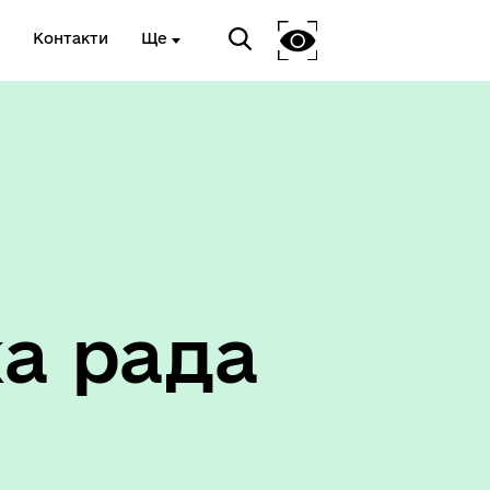
Контакти
Ще
Соціальний захист
а рада
ету
Корисна інформація служб