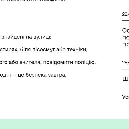
29
О
п
 знайдені на вулиці;
п
стирях, біля лісосмуг або техніки;
ого або вчителя, повідомити поліцію.
29
одні — це безпека завтра.
Ш
Ус