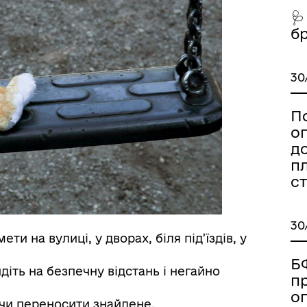
🩺
б
30
иці, провулки/
Бюджет громади
рейменування
П
о
д
пл
ст
30
ти на вулиці, у дворах, біля під’їздів, у
come to Koriukivka
Цивільний захист
Б
іть на безпечну відстань і негайно
п
о
чи переносити знайдене.