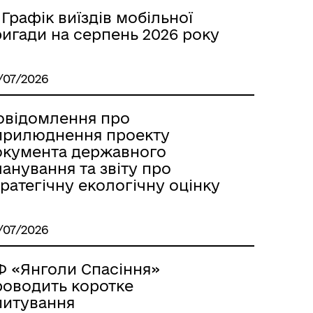
 Графік виїздів мобільної
Міжнародне співробітництво
ригади на серпень 2026 року
/07/2026
овідомлення про
прилюднення проекту
окумента державного
анування та звіту про
ратегічну екологічну оцінку
/07/2026
Вакансії
Ф «Янголи Спасіння»
роводить коротке
питування