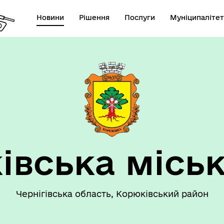
Новини
Рішення
Послуги
Муніципалітет
 громаду
Рішення сесії
івська міськ
Чернігівська область, Корюківський район