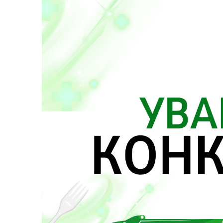
Депутатський корпус
Тур
Виконавчий комітет
Поч