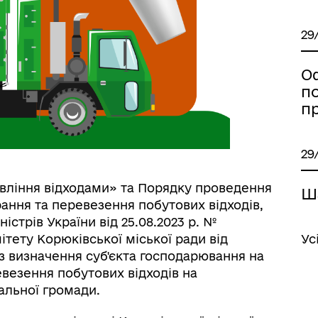
29
О
п
п
29
иці, провулки/
Бюджет громади
рейменування
вління відходами» та Порядку проведення
Ш
рання та перевезення побутових відходів,
стрів України від 25.08.2023 р. №
ітету Корюківської міської ради від
Ус
з визначення суб'єкта господарювання на
евезення побутових відходів на
іальної громади.