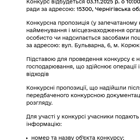
Конкурс відбудеться
03.11.2025 р. о
10:0
ради за адресою:
15300, Чернігівська об
Конкурсна пропозиція (у запечатаному 
найменування і місцезнаходження орган
Очищення влади
Wel
особисто чи надсилається засобами пошто
за адресою: вул. Бульварна, 6, м. Корюкі
Підставою для проведення конкурсу є н
господарювання, що здійснює операції 
відходів
Конкурсні пропозиції, що надійшли післ
передбаченого конкурсною документаці
розгляду.
Для участі у конкурсі учасники подають 
інформацію:
номер та назву об’єкта конкурсу;