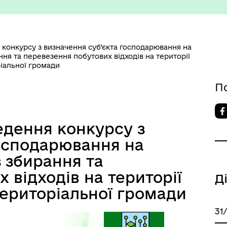
конкурсу з визначення суб’єкта господарювання на
ння та перевезення побутових відходів на території
ріальної громади
номічний профіль
Рішення виконавчого коміт
П
дення конкурсу з
господарювання на
з збирання та
 відходів на території
Д
територіальної громади
31