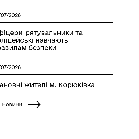
/07/2026
фіцери-рятувальники та
оліцейські навчають
равилам безпеки
/07/2026
Місцеві податки, збори,
платежі
ановні жителі м. Корюківка
і новини