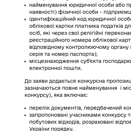
найменування юридичної особи або прі
наявності) фізичної особи - підприємц
ідентифікаційний код юридичної особ
облікової картки платника податків дл
осіб, які через свої релігійні переко
реєстраційного номера облікової карт
відповідному контролюючому органу і 
серія та номер паспорта);
місцезнаходження суб’єкта господарю
електронної пошти.
До заяви додається конкурсна пропозиці
зазначаються повне найменування і мі
конкурсу), яка включає:
перелік документів, передбачений к
запропоновані учасниками конкурсу т
побутових відходів, розраховані відп
України порядку.