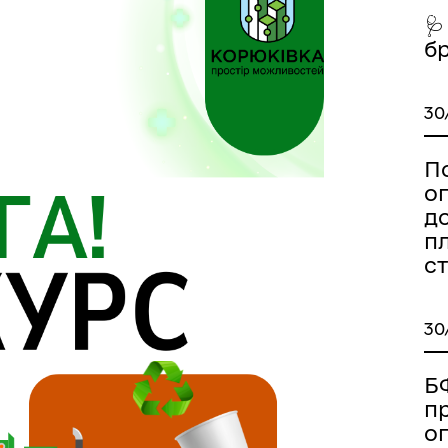
🩺
изм/визначні місця
Правила та Положення
б
30
П
о
д
пл
ст
30
есні громадяни міста
Тендерні закупівлі
Б
п
о