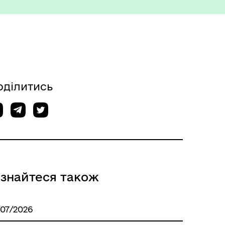
ету
Корисна інформація служб
оділитись
ізнайтеся також
/07/2026