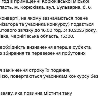
0 год
в приміщенні Корюківської міської
ласть, м. Корюківка, вул. Бульварна, б. 6
.
конверті, на якому зазначаються повне
ізатора та учасника конкурсу) подається
come to Koriukivka
Цивільний захист
вого зв’язку до 16.00 год. 31.10.2025 року,
вка, Чернігівська область, 15300.
еобхідність визначення вперше суб’єкта
із збирання та перевезення побутових
я закінчення строку їх подання,
єю, повертаються учасникам конкурсу без
заяву, яка повинна містити таку