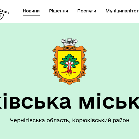
Новини
Рішення
Послуги
Муніципалітет
 громаду
Рішення сесії
івська міськ
Чернігівська область, Корюківський район
номічний профіль
Рішення виконавчого коміт