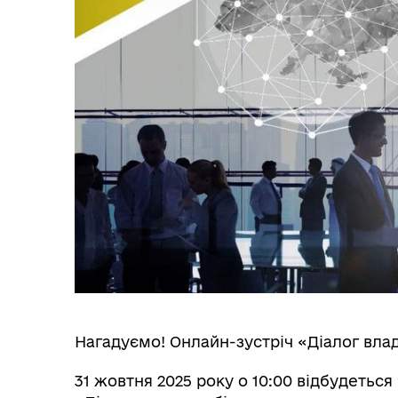
Вул
Організаційна структура
Пе
Очищення влади
Wel
Нагадуємо! Онлайн-зустріч «Діалог вла
31 жовтня 2025 року о 10:00 відбудетьс