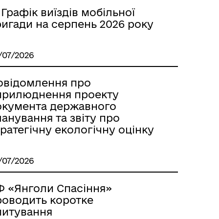
 Графік виїздів мобільної
ригади на серпень 2026 року
/07/2026
Місцеві податки, збори,
платежі
овідомлення про
прилюднення проекту
окумента державного
анування та звіту про
ратегічну екологічну оцінку
/07/2026
Герої не вмирають
Ф «Янголи Спасіння»
роводить коротке
питування