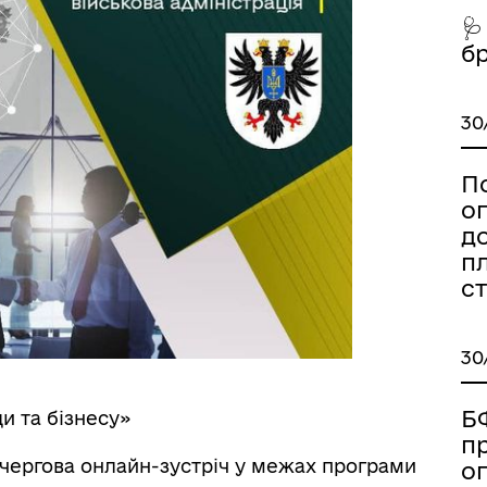
🩺
б
30
иці, провулки/
Бюджет громади
рейменування
П
о
д
пл
ст
30
come to Koriukivka
Цивільний захист
Б
ди та бізнесу»
п
я чергова онлайн-зустріч у межах програми
о