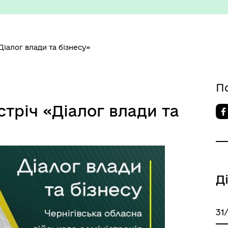
Діалог влади та бізнесу»
П
изм/визначні місця
Правила та Положення
тріч «Діалог влади та
Д
есні громадяни міста
Тендерні закупівлі
31