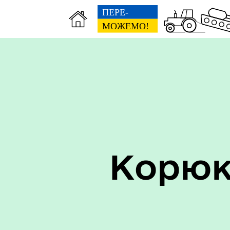
Керівництво
Про
Корюк
Старостинські округи
Еко