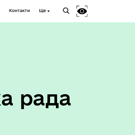
Контакти
Ще
Соціальний захист
а рада
ету
Корисна інформація служб