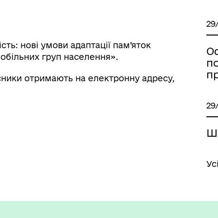
29
ість: нові умови адаптації пам’яток
О
обільних груп населення».
п
п
ники отримають на електронну адресу,
29
Ш
Ус