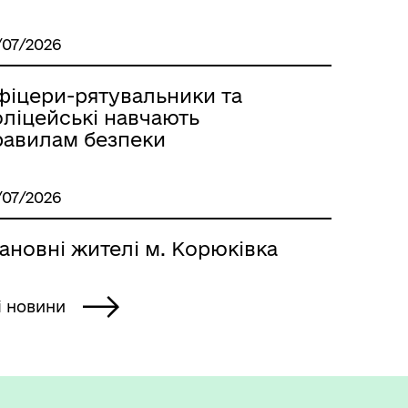
/07/2026
фіцери-рятувальники та
оліцейські навчають
равилам безпеки
/07/2026
ановні жителі м. Корюківка
і новини