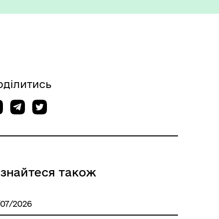
оділитись
Міжнародне співробітництво
ізнайтеся також
Вакансії
/07/2026