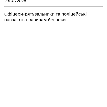
29/07/2026
Офіцери-рятувальники та поліцейські
навчають правилам безпеки
29/07/2026
Шановні жителі м. Корюківка
29/07/2026
Стартував другий рік програми
«Створення засобів для існування та
можливостей для оптимізованих
ринків») BLOOM