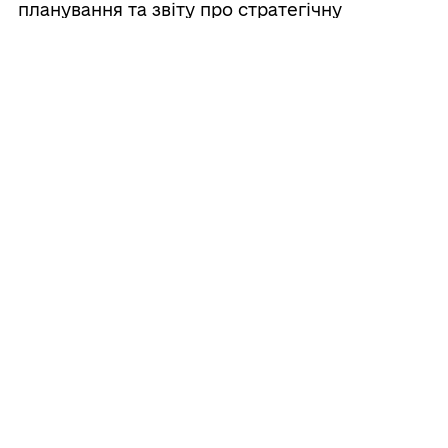
планування та звіту про стратегічну
екологічну оцінку
30/07/2026
БФ «Янголи Спасіння» проводить
коротке опитування
29/07/2026
Офіцери-рятувальники та поліцейські
навчають правилам безпеки
29/07/2026
Шановні жителі м. Корюківка