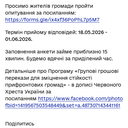
Просимо жителів громади пройти
опитування за посиланням:
https://forms.gle/ix4xf36PoPhL7p5M7
Термін прийому відповідей:
18.05.2026 -
01.06.2026.
Заповнення анкети займе приблизно 15
хвилин. Будемо вдячні за приділений час.
Детальніше про Програму «Групові грошові
перекази для зміцнення стійкості
прифронтових громад» - в дописі Червоного
Хреста України за
посиланням
https://www.facebook.com/photo?
fbid=1419567503548449&set=a.487307143441161
Поділитись