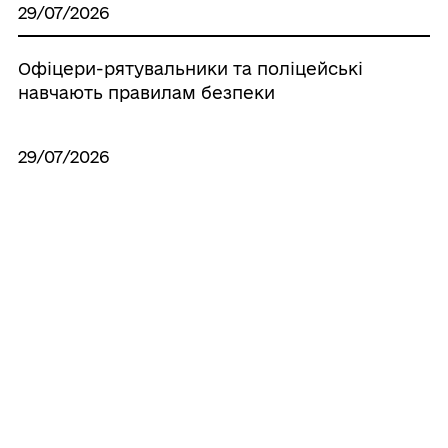
29/07/2026
Офіцери-рятувальники та поліцейські
навчають правилам безпеки
29/07/2026
Шановні жителі м. Корюківка
Усі новини
ГРОМАДА
Контакти та звернення
ДОКУМЕНТИ ТА ДАНІ
Корюківський міський голова