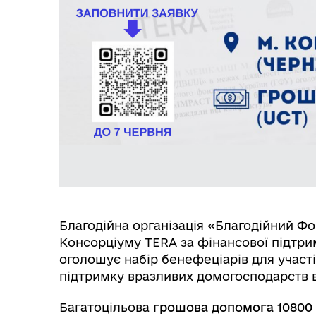
Виконавчий комітет
Поч
Благодійна організація «Благодійний Ф
Консорціуму TERA за фінансової підтри
оголошує набір бенефеціарів для участ
підтримку вразливих домогосподарств 
Вул
Організаційна структура
Пе
Багатоцільова
грошова допомога 10800