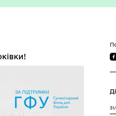
номічний профіль
Рішення виконавчого коміт
П
ківки!
изм/визначні місця
Правила та Положення
Д
31