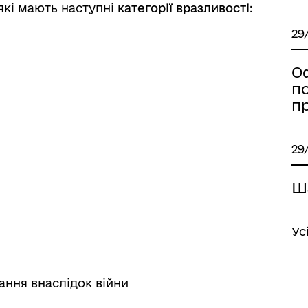
 які мають наступні
категорії вразливості
:
29
О
п
п
29
come to Koriukivka
Цивільний захист
и
Ш
Ус
ання внаслідок війни