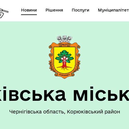
Новини
Рішення
Послуги
Муніципалітет
 громаду
Рішення сесії
івська міськ
Чернігівська область, Корюківський район