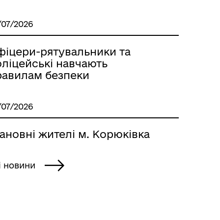
/07/2026
фіцери-рятувальники та
оліцейські навчають
равилам безпеки
/07/2026
Герої не вмирають
ановні жителі м. Корюківка
і новини