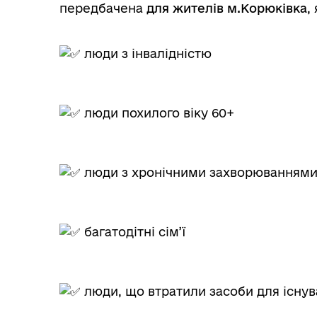
передбачена
для жителів м.Корюківка
,
люди з інвалідністю
люди похилого віку 60+
Очищення влади
Wel
люди з хронічними захворюванням
багатодітні сім’ї
люди, що втратили засоби для існув