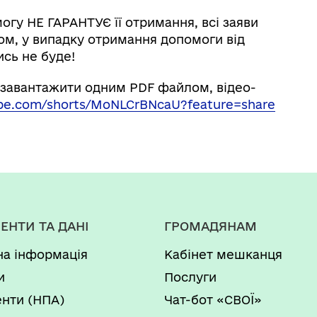
огу НЕ ГАРАНТУЄ її отримання, всі заяви
ом, у випадку отримання допомоги від
ись не буде!
 завантажити одним PDF файлом, відео-
ube.com/shorts/MoNLCrBNcaU?feature=share
ЕНТИ ТА ДАНІ
ГРОМАДЯНАМ
на інформація
Кабінет мешканця
и
Послуги
нти (НПА)
Чат-бот «СВОЇ»