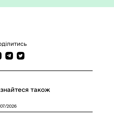
ету
Корисна інформація служб
оділитись
Міжнародне співробітництво
ізнайтеся також
/07/2026