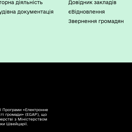
торна діяльність
Довідник закладів
удівна документація
єВідновлення
Звернення громадян
ї Програми «Електронне
сті громади» (EGAP), що
нерстві з Міністерством
мки Швейцарії.