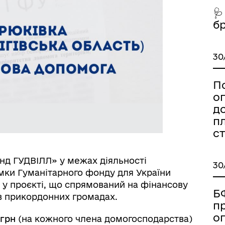
🩺
б
30
есні громадяни міста
Тендерні закупівлі
П
о
д
пл
ст
онд ГУДВІЛЛ» у межах діяльності
30
мки Гуманітарного фонду для України
і у проєкті, що спрямований на фінансову
Б
в прикордонних громадах.
иці, провулки/
п
Бюджет громади
рейменування
о
 грн
(на кожного члена домогосподарства)