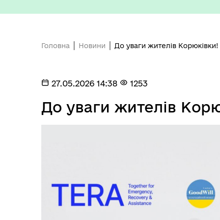
Старостинські округи
Еко
Головна
Новини
До уваги жителів Корюківки!
27.05.2026 14:38
1253
До уваги жителів Корю
Депутатський корпус
Тур