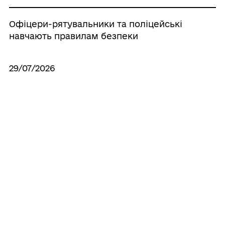
Офіцери-рятувальники та поліцейські
навчають правилам безпеки
29/07/2026
Шановні жителі м. Корюківка
Усі новини
ГРОМАДА
Контакти та звернення
ДОКУМЕНТИ ТА ДАНІ
Корюківський міський голова
Публічна інформація