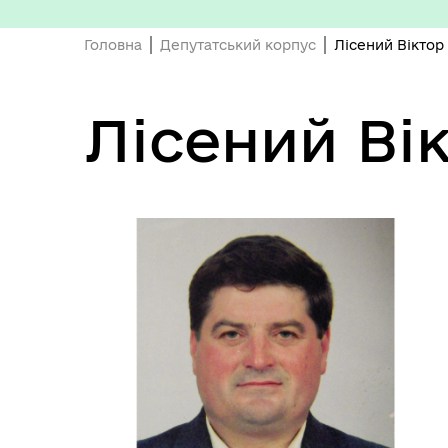
Головна
Депутатський корпус
Лісений Вікто
Депутатський корпус
Тур
Лісений Ві
Виконавчий комітет
Поч