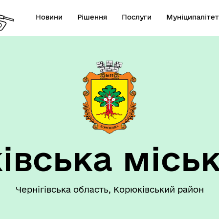
Новини
Рішення
Послуги
Муніципалітет
 громаду
Рішення сесії
івська міськ
номічний профіль
Рішення виконавчого коміт
Чернігівська область, Корюківський район