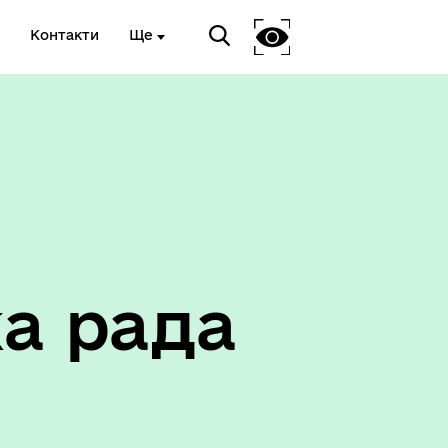
Контакти
Ще
Соціальний захист
а рада
ету
Корисна інформація служб