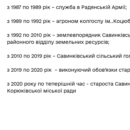
иці, провулки/
Бюджет громади
з 1987 по 1989 рік – служба в Радянській Армії;
рейменування
з 1989 по 1992 рік – агроном колгоспу ім..Коцю
з 1992 по 2010 рік – землевпорядник Савинківсь
районного відділу земельних ресурсів;
з 2010 по 2019 рік – Савинківський сільський го
come to Koriukivka
Цивільний захист
з 2019 по 2020 рік – виконуючий обов’язки стар
з 2020 року по теперішній час - староста Сави
Корюківської міської ради