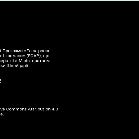
ї Програми «Електронне
сті громади» (EGAP), що
нерстві з Міністерством
мки Швейцарії.
?
ive Commons Attribution 4.0
е.