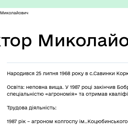
р Миколайович
изм/визначні місця
Правила та Положення
ктор Миколай
Народився 25 липня 1968 року в с.Савинки Кор
есні громадяни міста
Тендерні закупівлі
Освіта: неповна вища. У 1987 році закінчив Бо
спеціальністю «агрономія» та отримав кваліф
Трудова діяльність:
1987 рік – агроном колгоспу ім..Коцюбинського