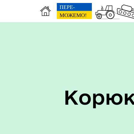
Керівництво
Про
Корюк
Старостинські округи
Еко