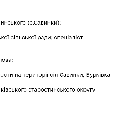
Місцеві податки, збори,
платежі
бинського (с.Савинки);
кої сільської ради; спеціаліст
лова;
Герої не вмирають
ости на території сіл Савинки, Бурківка
нківського старостинського округу