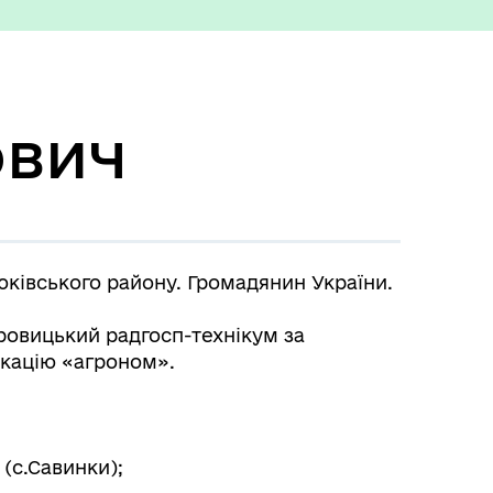
Міжнародне співробітництво
ович
юківського району. Громадянин України.
Вакансії
бровицький радгосп-технікум за
ікацію «агроном».
 (с.Савинки);