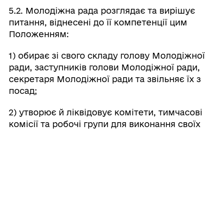
5.2. Молодіжна рада розглядає та вирішує
питання, віднесені до її компетенції цим
Положенням:
1) обирає зі свого складу голову Молодіжної
ради, заступників голови Молодіжної ради,
секретаря Молодіжної ради та звільняє їх з
посад;
2) утворює й ліквідовує комітети, тимчасові
комісії та робочі групи для виконання своїх
повноважень;
3) в межах своїх повноважень приймає
рішення;
4) направляє пропозиції до міської ради з
питань молодіжної політики;