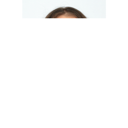
Мелащенко Ірина Євгенівна