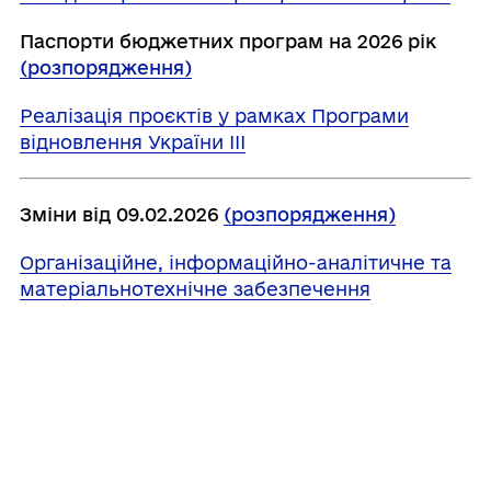
Паспорти бюджетних програм на 2026 рік
(розпорядження)
Реалізація проєктів у рамках Програми
відновлення України ІІІ
Зміни від 09.02.2026
(розпорядження)
Організаційне, інформаційно-аналітичне та
матеріальнотехнічне забезпечення
діяльності обласної ради, районної ради,
районної у місті ради (у разі її створення),
міської, селищної, сільської рад
Паспорти бюджетних програм на 2026 рік
(розпорядження)