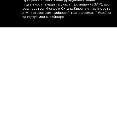
підзвітності влади та участі громади» (EGAP), що
реалізується Фондом Східна Європа у партнерстві
з Міністерством цифрової трансформації України
за підтримки Швейцарії.
Хочете такий сайт з чат-ботом для громади?
Весь контент доступний за ліцензією Creative
Commons Attribution 4.0 International license,
якщо не зазначено інше.
Слідкуй за нами тут:
Наша громада у смартфоні: